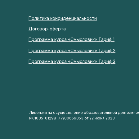
Политика конфиденциальности
Договор-оферта
Программа курса
«
Смысловик
»
Тариф 1
Программа курса
«
Смысловик
»
Тариф 2
Программа курса
«
Смысловик
»
Тариф 3
Лицензия на осуществление образовательной деятельно
№Л035-01298-77/00659053 от 22 июня 2023