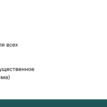
ля всех
существенное
мма)