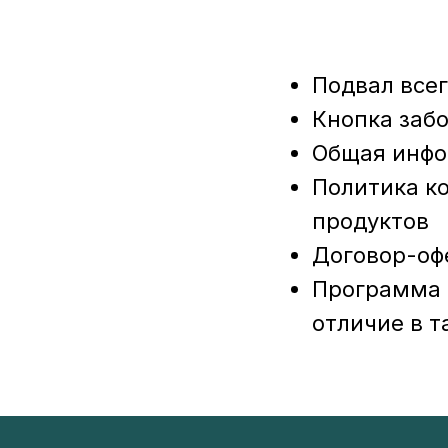
Подвал все
Кнопка забо
Общая инф
Политика к
продуктов
Договор-оф
Программа п
отличие в т